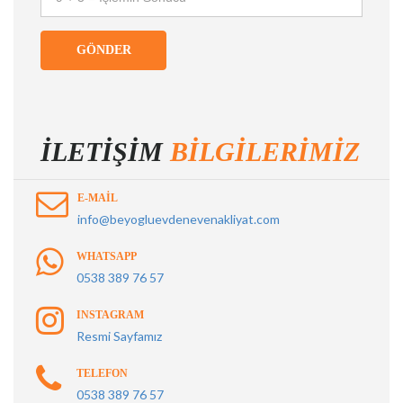
GÖNDER
İLETIŞIM
BILGILERIMIZ
E-MAIL
info@beyogluevdenevenakliyat.com
WHATSAPP
0538 389 76 57
INSTAGRAM
Resmi Sayfamız
TELEFON
0538 389 76 57